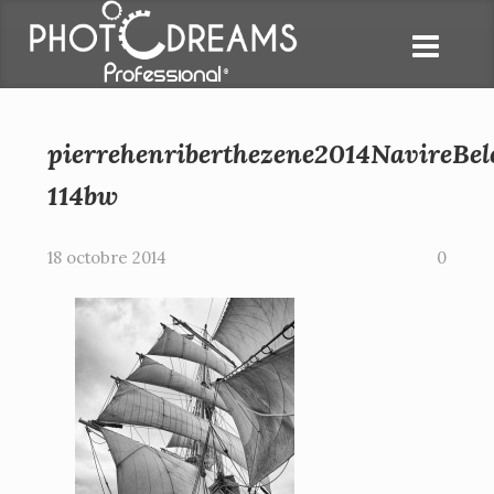
pierrehenriberthezene2014NavireBe
114bw
18 octobre 2014
0