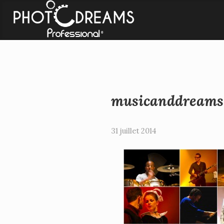
Catégories
Informa
Aucune catégorie
- Photodrea
- Infosite
musicanddreams
31 juillet 2014