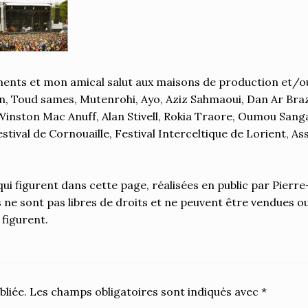
scraped, displayed, posted, tra
sold in any form or by any mean
or in part on, or transferred t
known or unknown to date, tim
dimension, without his or her 
consent. PHOTODREAMS®, OF
nts et mon amical salut aux maisons de production et/ou
PHOTO TEAM®, are Pierre-He
, Toud sames, Mutenrohi, Ayo, Aziz Sahmaoui, Dan Ar Braz
BERTHEZENE's registered nam
inston Mac Anuff, Alan Stivell, Rokia Traore, Oumou San
commercial use of these photo
stival de Cornouaille, Festival Interceltique de Lorient, A
permitted in any form.
ui figurent dans cette page, réalisées en public par Pierre
s ne sont pas libres de droits et ne peuvent être vendues ou
figurent.
bliée.
Les champs obligatoires sont indiqués avec
*