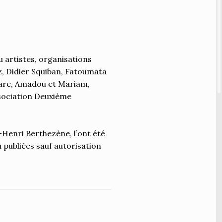
nsmitted, or
s, in whole
o any media
e and
prior written
FICIAL
 artistes, organisations
nri
, Didier Squiban, Fatoumata
es. No
gare, Amadou et Mariam,
graphs is
ssociation Deuxième
-Henri Berthezène, l’ont été
 publiées sauf autorisation