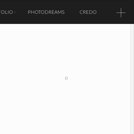
+
FOLIO
PHOTODREAMS
CREDO
s de ce site
fiées,
ées,
quelque forme
 expresse du
rthezène.
PHOTO
osées de
0
ucune
, sous quelque
 may not be
ted, framed,
loaded,