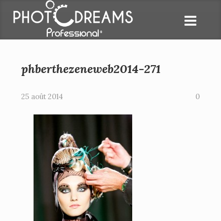
phberthezeneweb2014-271
25 août 2014
0