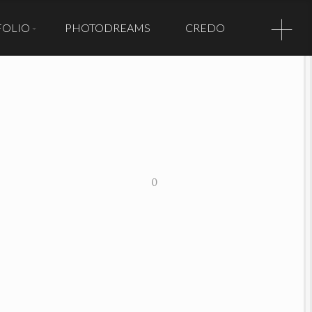
+
FOLIO
PHOTODREAMS
CREDO
s de ce site
fiées,
ées,
quelque forme
 expresse du
rthezène.
PHOTO
osées de
0
ucune
, sous quelque
 may not be
ted, framed,
loaded,