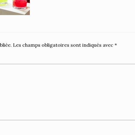
scraped, displayed, posted, tra
sold in any form or by any mean
or in part on, or transferred t
known or unknown to date, tim
dimension, without his or her 
consent. PHOTODREAMS®, OF
PHOTO TEAM®, are Pierre-He
bliée.
Les champs obligatoires sont indiqués avec
*
BERTHEZENE's registered nam
commercial use of these photo
permitted in any form.