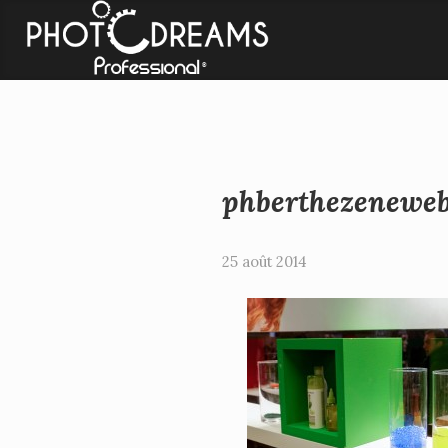
Catégories
Informa
Aucune catégorie
- Photodrea
- Infosite
phberthezenewe
25 août 2014