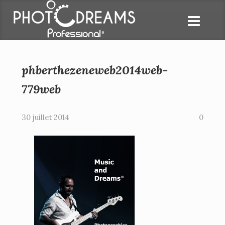
phberthezeneweb2014web-
779web
30 juillet 2014
0